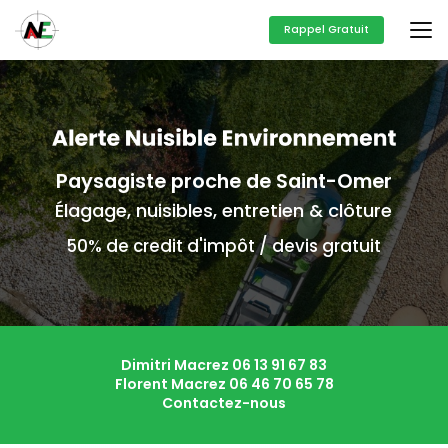
Aller
au
Rappel Gratuit
contenu
principal
Paysagiste proche de Saint-Omer
Élagage, nuisibles, entretien & clôture
50% de credit d'impôt / devis gratuit
Dimitri Macrez
06 13 91 67 83
Florent Macrez
06 46 70 65 78
Contactez-nous