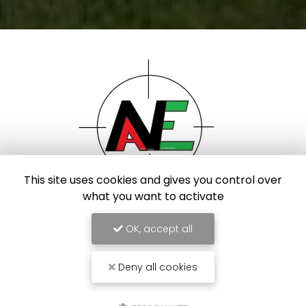
This site uses cookies and gives you control over
what you want to activate
Paysagiste proche de Saint-Omer
OK, accept all
Blaringhem
06 13 91 67 83
06 46 70 65 78
Deny all cookies
7j/7