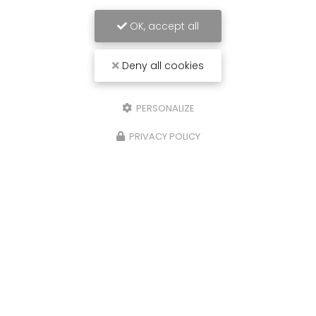
Nom Prénom
OK, accept all
Société
Deny all cookies
Email
PERSONALIZE
Téléphone
PRIVACY POLICY
Message
J'autorise ce site à conserver l'ensemble des données transmises dans
ce formulaire pour faciliter le suivi et le traitement de ma demande.
(Aucune exploitation commerciale ne sera faite des données conservées.
Voir notre
politique de confidentialité
)