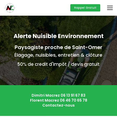
Aller
au
Rappel Gratuit
contenu
principal
Paysagiste proche de Saint-Omer
Élagage, nuisibles, entretien & clôture
50% de credit d'impôt / devis gratuit
Dimitri Macrez
06 13 91 67 83
Florent Macrez
06 46 70 65 78
Contactez-nous