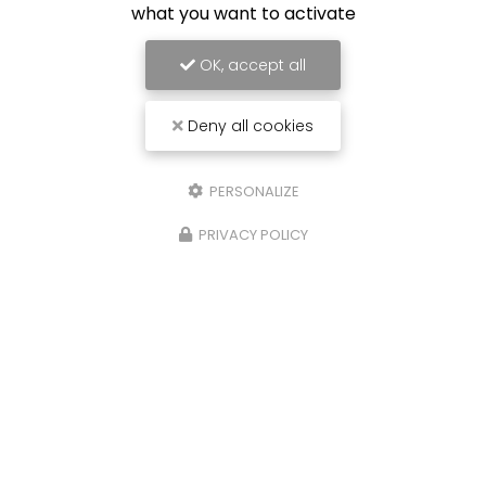
what you want to activate
7j/7
OK, accept all
Voir
+
d'infos sur
facebook
Deny all cookies
PERSONALIZE
Envoyez un message
PRIVACY POLICY
Nom Prénom
Société
Email
Téléphone
Message