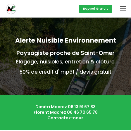
Aller
au
Rappel Gratuit
contenu
principal
Paysagiste proche de Saint-Omer
Élagage, nuisibles, entretien & clôture
50% de credit d'impôt / devis gratuit
Dimitri Macrez
06 13 91 67 83
Florent Macrez
06 46 70 65 78
Contactez-nous