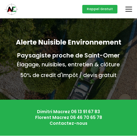
Aller
au
Rappel Gratuit
contenu
principal
Paysagiste proche de Saint-Omer
Élagage, nuisibles, entretien & clôture
50% de credit d'impôt / devis gratuit
Dimitri Macrez
06 13 91 67 83
Florent Macrez
06 46 70 65 78
Contactez-nous