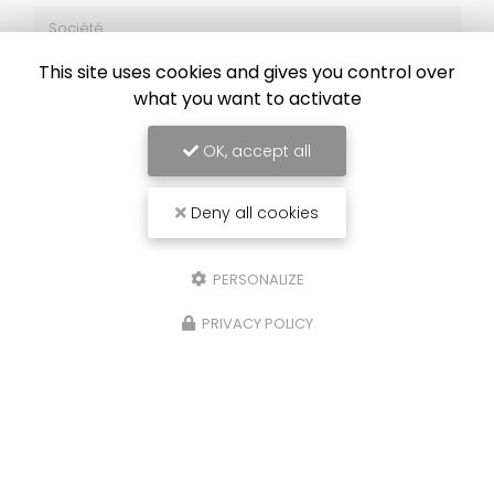
Société
Email
This site uses cookies and gives you control over
what you want to activate
Téléphone
OK, accept all
Message
Deny all cookies
PERSONALIZE
J'autorise ce site à conserver l'ensemble des données transmises dans
PRIVACY POLICY
ce formulaire pour faciliter le suivi et le traitement de ma demande.
(Aucune exploitation commerciale ne sera faite des données conservées.
Voir notre
politique de confidentialité
)