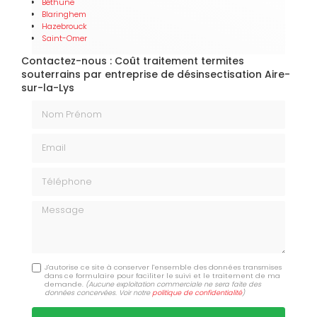
Béthune
Blaringhem
Hazebrouck
Saint-Omer
Contactez-nous : Coût traitement termites
souterrains par entreprise de désinsectisation Aire-
sur-la-Lys
Nom Prénom
Email
Téléphone
Message
J'autorise ce site à conserver l'ensemble des données transmises
dans ce formulaire pour faciliter le suivi et le traitement de ma
demande.
(Aucune exploitation commerciale ne sera faite des
données concervées. Voir notre
politique de confidentialité
)