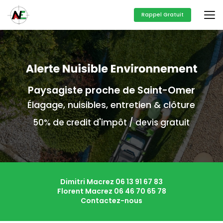
Aller
au
Rappel Gratuit
contenu
principal
Paysagiste proche de Saint-Omer
Élagage, nuisibles, entretien & clôture
50% de credit d'impôt / devis gratuit
Dimitri Macrez
06 13 91 67 83
Florent Macrez
06 46 70 65 78
Contactez-nous