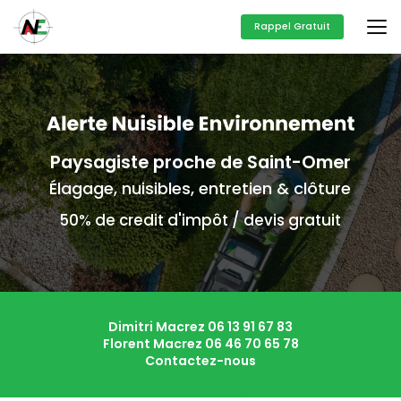
Aller
au
Rappel Gratuit
contenu
principal
Paysagiste proche de Saint-Omer
Élagage, nuisibles, entretien & clôture
50% de credit d'impôt / devis gratuit
Dimitri Macrez
06 13 91 67 83
Florent Macrez
06 46 70 65 78
Contactez-nous