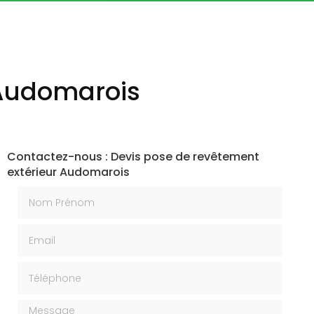
 Audomarois
Contactez-nous : Devis pose de revêtement
extérieur Audomarois
Nom Prénom
Email
Téléphone
Message