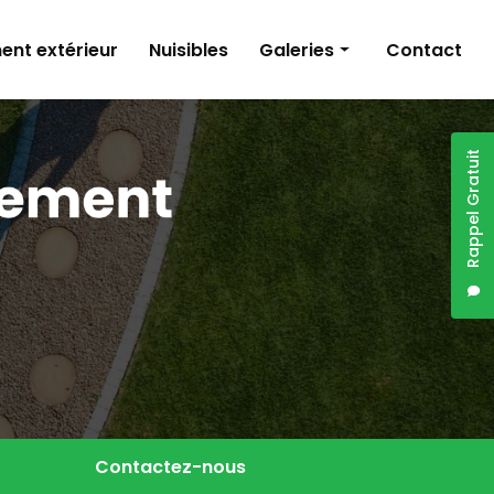
nt extérieur
Nuisibles
Galeries
Contact
Élagage
Entretien d'espaces verts
Rappel Gratuit
Aménagement d'espaces verts
Nuisibles
Contactez-nous