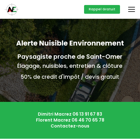
Aller
au
Rappel Gratuit
contenu
principal
Paysagiste proche de Saint-Omer
Élagage, nuisibles, entretien & clôture
50% de credit d'impôt / devis gratuit
Dimitri Macrez
06 13 91 67 83
Florent Macrez
06 46 70 65 78
Contactez-nous