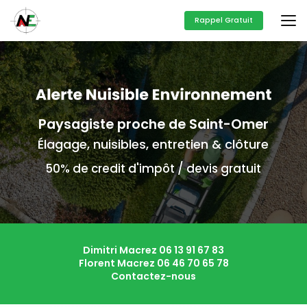
Aller
au
Rappel Gratuit
contenu
principal
Paysagiste proche de Saint-Omer
Élagage, nuisibles, entretien & clôture
50% de credit d'impôt / devis gratuit
Dimitri Macrez
06 13 91 67 83
Florent Macrez
06 46 70 65 78
Contactez-nous