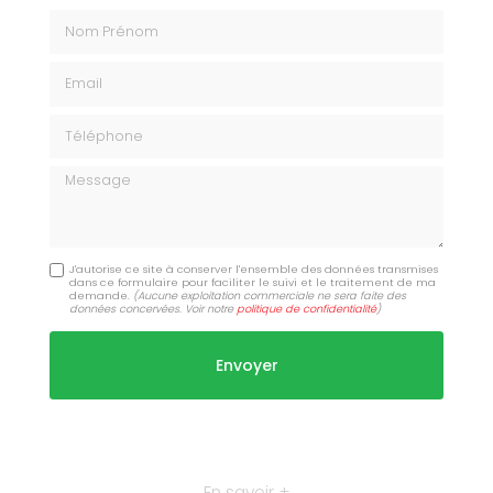
Nom Prénom
Email
Téléphone
Message
J'autorise ce site à conserver l'ensemble des données transmises
dans ce formulaire pour faciliter le suivi et le traitement de ma
demande.
(Aucune exploitation commerciale ne sera faite des
données concervées. Voir notre
politique de confidentialité
)
En savoir +