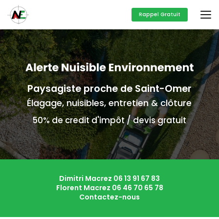
Aller
au
Rappel Gratuit
contenu
principal
Paysagiste proche de Saint-Omer
Élagage, nuisibles, entretien & clôture
50% de credit d'impôt / devis gratuit
Dimitri Macrez
06 13 91 67 83
Florent Macrez
06 46 70 65 78
Contactez-nous