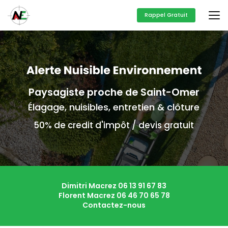
Aller
au
Rappel Gratuit
contenu
principal
Paysagiste proche de Saint-Omer
Élagage, nuisibles, entretien & clôture
50% de credit d'impôt / devis gratuit
Dimitri Macrez
06 13 91 67 83
Florent Macrez
06 46 70 65 78
Contactez-nous